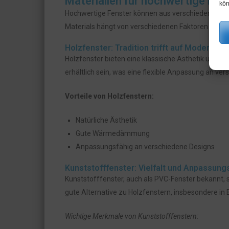
Materialien für hochwertige Fen
kön
Hochwertige Fenster können aus verschiedenen Mate
Materials hängt von verschiedenen Faktoren ab, ein
Holzfenster: Tradition trifft auf Moderne
Holzfenster bieten eine klassische Ästhetik und 
erhältlich sein, was eine flexible Anpassung an ver
Vorteile von Holzfenstern:
Natürliche Ästhetik
Gute Wärmedämmung
Anpassungsfähig an verschiedene Designs
Kunststofffenster: Vielfalt und Anpassung
Kunststofffenster, auch als PVC-Fenster bekannt, s
gute Alternative zu Holzfenstern, insbesondere in
Wichtige Merkmale von Kunststofffenstern: