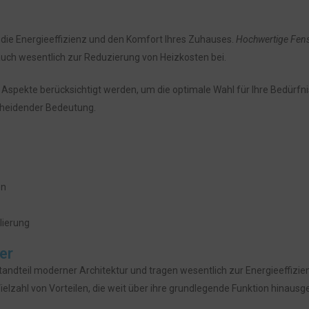
 die Energieeffizienz und den Komfort Ihres Zuhauses.
Hochwertige Fens
auch wesentlich zur Reduzierung von Heizkosten bei.
 Aspekte berücksichtigt werden, um die optimale Wahl für Ihre Bedürfn
tscheidender Bedeutung.
en
lierung
er
andteil moderner Architektur und tragen wesentlich zur Energieeffizie
elzahl von Vorteilen, die weit über ihre grundlegende Funktion hinausg