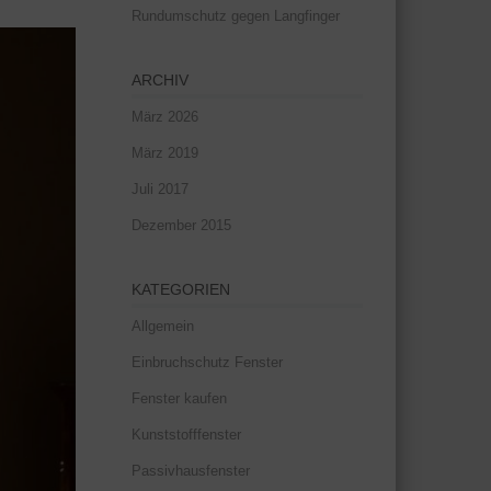
Rundumschutz gegen Langfinger
ARCHIV
März 2026
März 2019
Juli 2017
Dezember 2015
KATEGORIEN
Allgemein
Einbruchschutz Fenster
Fenster kaufen
Kunststofffenster
Passivhausfenster