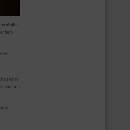
hersteller
 sondern
eines
.
rheit eines
eduzierung
ierte