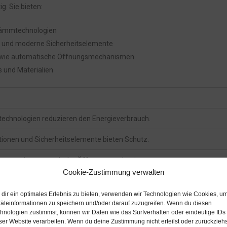
g. Sie bieten:
 Dämmtechnologien
en und moderne Sicherheitselemente
n wie automatische Öffnungsmechanismen
s und Materialien
chnologien reduzieren den Energieverbrauch.
tionen und Sicherheitselemente bieten Schutz.
tionen wie automatische Öffnungsmechanismen.
Cookie-Zustimmung verwalten
ge Fenster eine lohnenswerte Investition für jedes Gebäude darstellen
dir ein optimales Erlebnis zu bieten, verwenden wir Technologien wie Cookies, u
äteinformationen zu speichern und/oder darauf zuzugreifen. Wenn du diesen
 Komfort und zur Sicherheit bei, sondern auch zur Wertsteigerung des Ob
hnologien zustimmst, können wir Daten wie das Surfverhalten oder eindeutige IDs
ser Website verarbeiten. Wenn du deine Zustimmung nicht erteilst oder zurückziehs