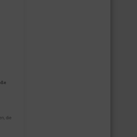
oße
n, die