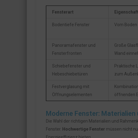
Fensterart
Eigenschaf
Bodentiefe Fenster
Vom Boden b
Panoramafenster und
Große Glasf
Fensterfronten
Wand einn
Schiebefenster und
Praktische 
Hebeschiebetüren
zum Außenb
Festverglasung mit
Kombination
Öffnungselementen
öffnenden 
Moderne Fenster: Materialie
Die Wahl der richtigen Materialien und Rahmenk
Fenster.
Hochwertige Fenster
müssen nicht nur
Energieeffizienz bieten.