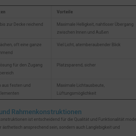
ten
Vorteile
is zur Decke reichend
Maximale Helligkeit, nahtloser Übergang
zwischen Innen und Außen
lächen, oft eine ganze
Viel Licht, atemberaubender Blick
ehmend
Lösung für den Zugang
Platzsparend, sicher
ereich
 aus festen und
Maximale Lichtausbeute,
Elementen
Lüftungsmöglichkeit
n und Rahmenkonstruktionen
onstruktionen ist entscheidend für die Qualität und Funktionalität mod
 ästhetisch ansprechend sein, sondern auch Langlebigkeit und