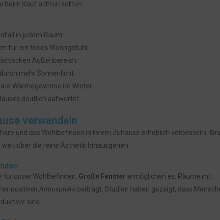
e beim Kauf achten sollten.
infall in jedem Raum.
n für ein freies Wohngefühl.
tädtischen Außenbereich.
durch mehr Sonnenlicht.
olare Wärmegewinne im Winter.
Hauses deutlich aufwertet.
ause verwandeln
sphäre und das Wohlbefinden in Ihrem Zuhause erheblich verbessern.
Gr
e weit über die reine Ästhetik hinausgehen.
inden
le für unser Wohlbefinden.
Große Fenster
ermöglichen es, Räume mit
iner
positiven Atmosphäre
beiträgt. Studien haben gezeigt, dass Mensche
duktiver sind.