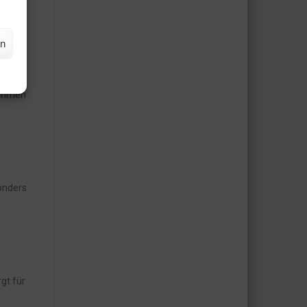
en
nehmen
onders
gt für