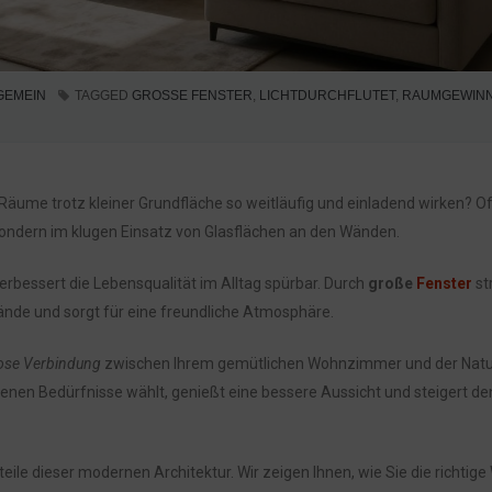
GEMEIN
TAGGED
GROSSE FENSTER
,
LICHTDURCHFLUTET
,
RAUMGEWIN
ume trotz kleiner Grundfläche so weitläufig und einladend wirken? Oft
 sondern im klugen Einsatz von Glasflächen an den Wänden.
erbessert die Lebensqualität im Alltag spürbar. Durch
große
Fenster
st
Wände und sorgt für eine freundliche Atmosphäre.
ose Verbindung
zwischen Ihrem gemütlichen Wohnzimmer und der Natu
enen Bedürfnisse wählt, genießt eine bessere Aussicht und steigert de
rteile dieser modernen Architektur. Wir zeigen Ihnen, wie Sie die richtige