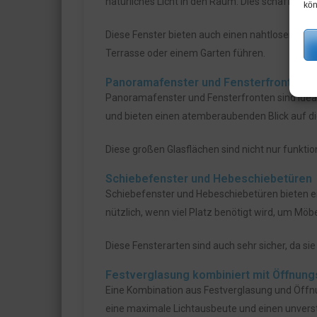
natürliches Licht in den Raum. Dies schafft ein
kön
Diese Fenster bieten auch einen nahtlosen Übe
Terrasse oder einem Garten führen.
Panoramafenster und Fensterfronten
Panoramafenster und Fensterfronten sind ideal
und bieten einen atemberaubenden Blick auf 
Diese großen Glasflächen sind nicht nur funktio
Schiebefenster und Hebeschiebetüren
Schiebefenster und Hebeschiebetüren bieten e
nützlich, wenn viel Platz benötigt wird, um Möbe
Diese Fensterarten sind auch sehr sicher, da si
Festverglasung kombiniert mit Öffnun
Eine Kombination aus Festverglasung und Öffnun
eine maximale Lichtausbeute und einen unverst