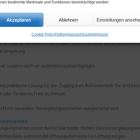
e helle und freundliche Atmosphäre.
nen bestimmte Merkmale und Funktionen beeinträchtigt werden.
rgang zwischen Innen- und Außenbereich, besonders wenn sie zu einer
Akzeptieren
Ablehnen
Einstellungen anseh
Cookie Policy
Haftungsausschluss
Impressum
 für Räume, die viel Licht benötigen. Sie können eine ganze Wand ein
die Umgebung.
nal, sondern auch ein architektonisches Highlight.
ine praktische Lösung für den Zugang zum Außenbereich. Sie sind bes
l oder Geräte ins Freie zu bringen.
e oft mit speziellen Verriegelungssystemen ausgestattet sind.
gselementen
gselementen bietet die Vorteile beider Welten. Die Festverglasung sor
ellten Blick, während die Öffnungselemente für Lüftung sorgen.