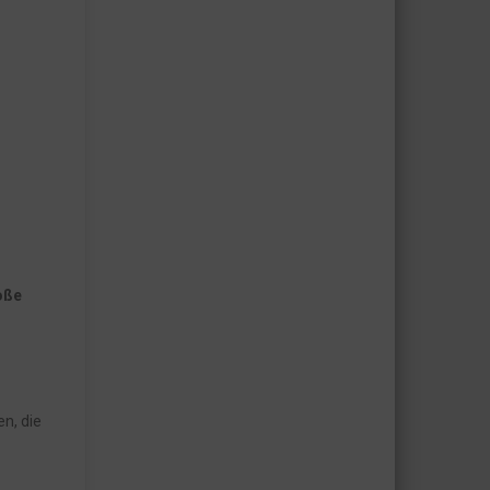
oße
n, die