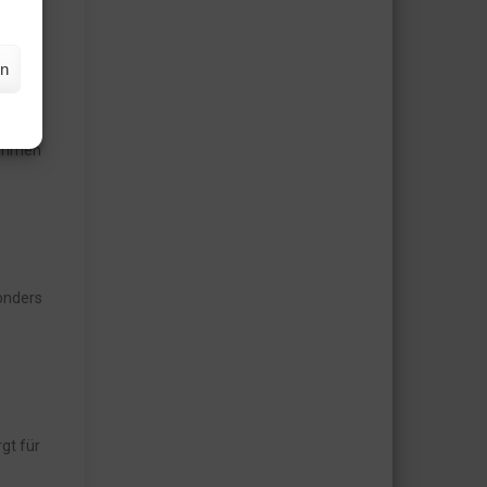
en
nehmen
onders
gt für