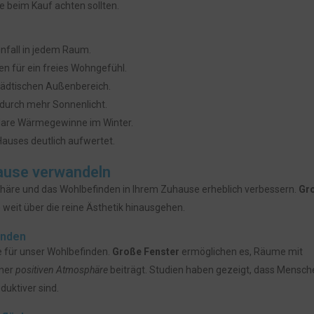
e beim Kauf achten sollten.
infall in jedem Raum.
n für ein freies Wohngefühl.
tädtischen Außenbereich.
durch mehr Sonnenlicht.
olare Wärmegewinne im Winter.
Hauses deutlich aufwertet.
ause verwandeln
sphäre und das Wohlbefinden in Ihrem Zuhause erheblich verbessern.
Gr
e weit über die reine Ästhetik hinausgehen.
inden
le für unser Wohlbefinden.
Große Fenster
ermöglichen es, Räume mit
iner
positiven Atmosphäre
beiträgt. Studien haben gezeigt, dass Mensche
duktiver sind.