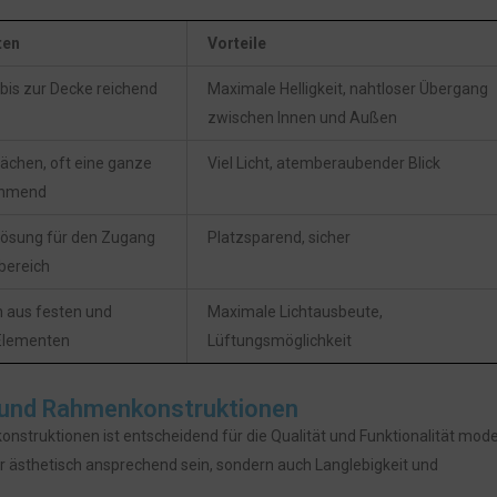
ten
Vorteile
is zur Decke reichend
Maximale Helligkeit, nahtloser Übergang
zwischen Innen und Außen
lächen, oft eine ganze
Viel Licht, atemberaubender Blick
ehmend
Lösung für den Zugang
Platzsparend, sicher
ereich
 aus festen und
Maximale Lichtausbeute,
Elementen
Lüftungsmöglichkeit
n und Rahmenkonstruktionen
onstruktionen ist entscheidend für die Qualität und Funktionalität mod
 ästhetisch ansprechend sein, sondern auch Langlebigkeit und