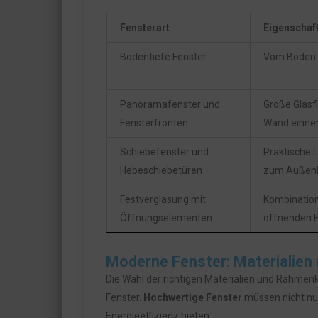
Fensterart
Eigenschaf
Bodentiefe Fenster
Vom Boden b
Panoramafenster und
Große Glasf
Fensterfronten
Wand einn
Schiebefenster und
Praktische 
Hebeschiebetüren
zum Außenb
Festverglasung mit
Kombination
Öffnungselementen
öffnenden 
Moderne Fenster: Materialie
Die Wahl der richtigen Materialien und Rahmenk
Fenster.
Hochwertige Fenster
müssen nicht nur
Energieeffizienz bieten.