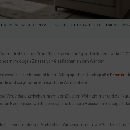
GEMEIN
TAGGED
GROSSE FENSTER
,
LICHTDURCHFLUTET
,
RAUMGEWIN
ume trotz kleiner Grundfläche so weitläufig und einladend wirken? Oft
 sondern im klugen Einsatz von Glasflächen an den Wänden.
erbessert die Lebensqualität im Alltag spürbar. Durch
große
Fenster
st
Wände und sorgt für eine freundliche Atmosphäre.
ose Verbindung
zwischen Ihrem gemütlichen Wohnzimmer und der Natu
enen Bedürfnisse wählt, genießt eine bessere Aussicht und steigert de
rteile dieser modernen Architektur. Wir zeigen Ihnen, wie Sie die richtige