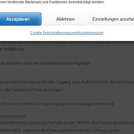
e helle und freundliche Atmosphäre.
nen bestimmte Merkmale und Funktionen beeinträchtigt werden.
rgang zwischen Innen- und Außenbereich, besonders wenn sie zu einer
Akzeptieren
Ablehnen
Einstellungen anseh
Cookie Policy
Haftungsausschluss
Impressum
 für Räume, die viel Licht benötigen. Sie können eine ganze Wand ein
die Umgebung.
nal, sondern auch ein architektonisches Highlight.
ine praktische Lösung für den Zugang zum Außenbereich. Sie sind bes
l oder Geräte ins Freie zu bringen.
e oft mit speziellen Verriegelungssystemen ausgestattet sind.
gselementen
gselementen bietet die Vorteile beider Welten. Die Festverglasung sor
ellten Blick, während die Öffnungselemente für Lüftung sorgen.