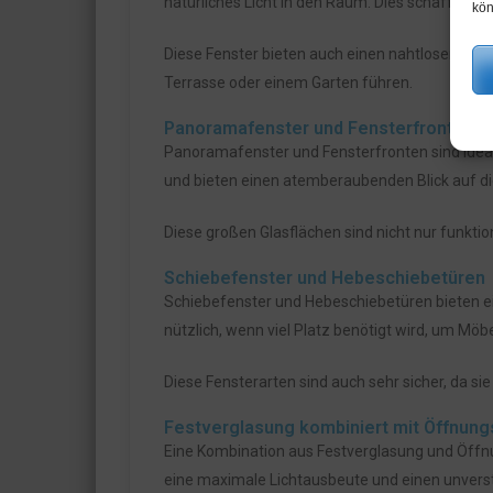
natürliches Licht in den Raum. Dies schafft ein
kön
Diese Fenster bieten auch einen nahtlosen Übe
Terrasse oder einem Garten führen.
Panoramafenster und Fensterfronten
Panoramafenster und Fensterfronten sind ideal
und bieten einen atemberaubenden Blick auf 
Diese großen Glasflächen sind nicht nur funktio
Schiebefenster und Hebeschiebetüren
Schiebefenster und Hebeschiebetüren bieten e
nützlich, wenn viel Platz benötigt wird, um Möbe
Diese Fensterarten sind auch sehr sicher, da si
Festverglasung kombiniert mit Öffnun
Eine Kombination aus Festverglasung und Öffnun
eine maximale Lichtausbeute und einen unverst